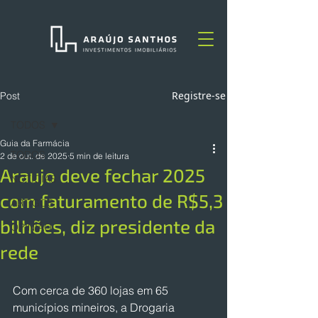
Registre-se
Post
TODOS
Guia da Farmácia
TODOS
2 de out. de 2025
5 min de leitura
Araujo deve fechar 2025
NOTÍCIAS
com faturamento de R$5,3
ARTIGOS
bilhões, diz presidente da
OPINIÃO
rede
Com cerca de 360 lojas em 65 
municípios mineiros, a Drogaria 