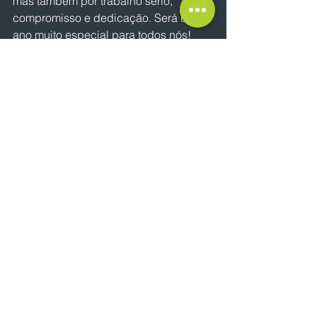
mas também por trabalho sério, 
compromisso e dedicação. Será um 
ano muito especial para todos nós! 
Vamos continuar crescendo de forma 
sustentável, ampliando nossa 
presença em Minas Gerais e 
fortalecendo nossos canais digitais. 
Além disso, seguiremos aprimorando 
nossos serviços de saúde, garantindo 
que nossos clientes tenham, aqui, na 
Araujo, acesso prático e seguro a 
vacinas, exames rápidos e programas 
de saúde.
Estamos sempre focados em melhorar 
a cada dia, nossa missão de encantar 
e satisfazer as necessidades dos 
nossos clientes.