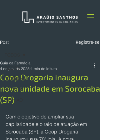
Registre-se
Post
TODOS
Guia da Farmácia
TODOS
4 de jun. de 2025
1 min de leitura
Coop Drogaria inaugura
NOTÍCIAS
nova unidade em Sorocaba
ARTIGOS
(SP)
OPINIÃO
Com o objetivo de ampliar sua 
capilaridade e o raio de atuação em 
Sorocaba (SP), a Coop Drogaria 
inaugurou sua 70ª loja. A nova 