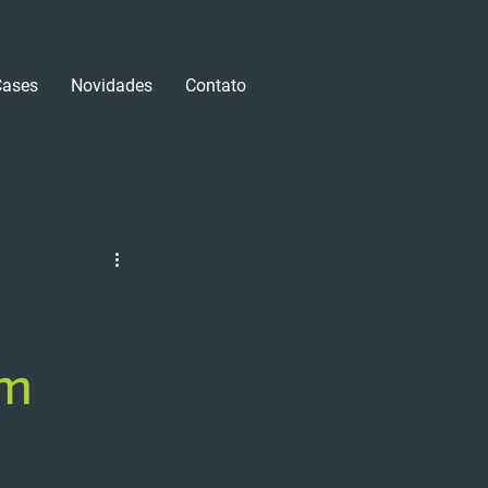
Cases
Novidades
Contato
Login/Registre-se
em