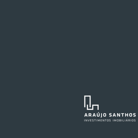
Festval planeja abertura de
loja em Curitiba
O Festval abrirá uma nova
unidade na Marechal Deodoro,
no centro da capital curitibana,
em 2027. O edifício já abrigou a
agência central do Santander e,
anteriormente, também sediou as
operações do Ba