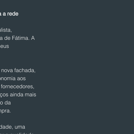
a a rede
ista, 
a de Fátima. A 
seus 
 nova fachada, 
conomia aos 
 fornecedores, 
eços ainda mais 
o da 
mpra.
edade, uma 