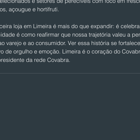
elecionados e setores de perecíveis com foco em fresco
ios, açougue e hortifruti.
ceira loja em Limeira é mais do que expandir: é celebra
 cidade é como reafirmar que nossa trajetória valeu a pe
 varejo e ao consumidor. Ver essa história se fortalece
o de orgulho e emoção. Limeira é o coração do Covabr
presidente da rede Covabra.