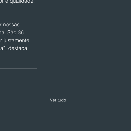
r e qualidade, 
r nossas 
na. São 36 
r justamente 
a”, destaca 
Ver tudo