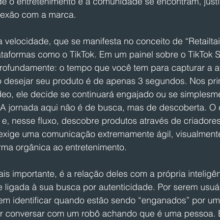
e o entretenimento e a comunidade se encontram, justif
nexão com a marca.
 velocidade, que se manifesta no conceito de “Retailta
ataformas como o TikTok. Em um painel sobre o TikTok 
rofundamente: o tempo que você tem para capturar a 
o desejar seu produto é de apenas 3 segundos. Nos prim
eo, ele decide se continuará engajado ou se simplesmen
. A jornada aqui não é de busca, mas de descoberta. O
 e, nesse fluxo, descobre produtos através de criadore
o exige uma comunicação extremamente ágil, visualment
orma orgânica ao entretenimento.
ais importante, é a relação deles com a própria inteligênci
 ligada à sua busca por autenticidade. Por serem usuár
bem identificar quando estão sendo “enganados” por um
r conversar com um robô achando que é uma pessoa. E