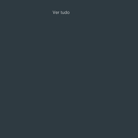
Ver tudo
odservice pós-hype já
çou — e Chicago está
rando isso
gundo dia de visitas
cas, a delegação