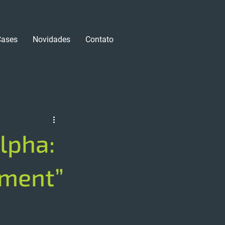
Cases
Novidades
Contato
Login/Registre-se
lpha:
nment”