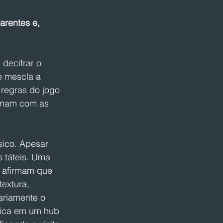
arentes e, 
decifrar o 
 mescla a 
regras do jogo 
onam com as 
sico. Apesar 
s táteis. Uma 
 afirmam que 
textura, 
ariamente o 
ísica em um hub 