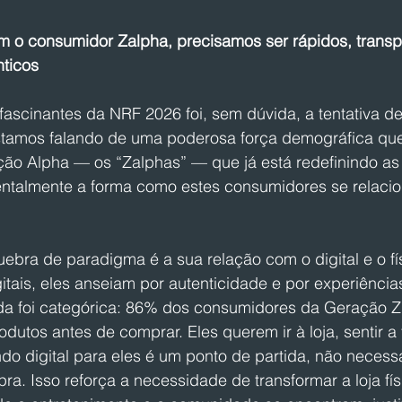
m o consumidor Zalpha, precisamos ser rápidos, transp
nticos
scinantes da NRF 2026 foi, sem dúvida, a tentativa de 
stamos falando de uma poderosa força demográfica que
ão Alpha — os “Zalphas” — que já está redefinindo as 
talmente a forma como estes consumidores se relaci
ebra de paradigma é a sua relação com o digital e o fí
itais, eles anseiam por autenticidade e por experiência
a foi categórica: 86% dos consumidores da Geração Z
dutos antes de comprar. Eles querem ir à loja, sentir a 
do digital para eles é um ponto de partida, não necess
pra. Isso reforça a necessidade de transformar a loja f