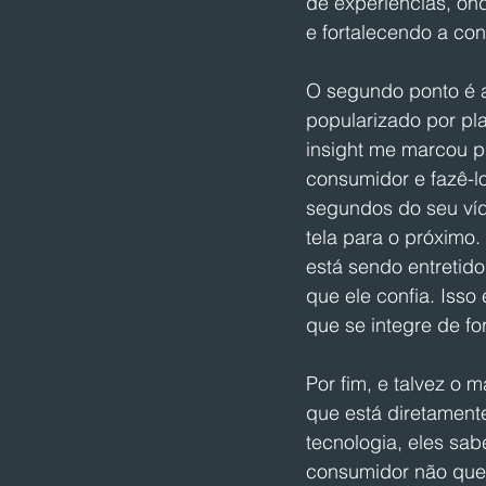
de experiências, ond
e fortalecendo a co
O segundo ponto é a
popularizado por pl
insight me marcou p
consumidor e fazê-l
segundos do seu víd
tela para o próximo
está sendo entretido
que ele confia. Iss
que se integre de f
Por fim, e talvez o m
que está diretamente
tecnologia, eles sa
consumidor não que