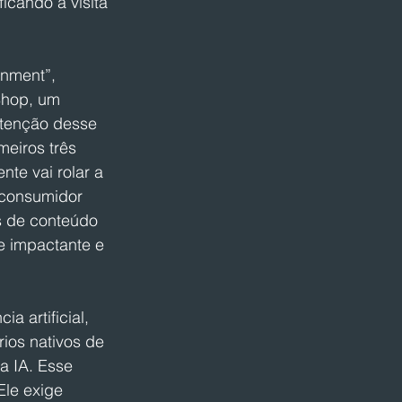
icando a visita 
inment”, 
Shop, um 
atenção desse 
eiros três 
te vai rolar a 
 consumidor 
s de conteúdo 
e impactante e 
a artificial, 
ios nativos de 
a IA. Esse 
le exige 