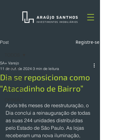
Registre-se
Post
TODOS
SA+ Varejo
TODOS
11 de out. de 2024
3 min de leitura
Dia se reposiciona como
NOTÍCIAS
“Atacadinho de Bairro”
ARTIGOS
OPINIÃO
Após três meses de reestruturação, o 
Dia conclui a reinauguração de todas 
as suas 244 unidades distribuídas 
pelo Estado de São Paulo. As lojas 
receberam uma nova iluminação, 