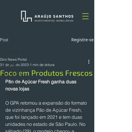
Registre-se
Post
TODOS
Giro News Portal
TODOS
31 de jul. de 2023
1 min de leitura
Foco em Produtos Frescos
NOTÍCIAS
Pão de Açúcar Fresh ganha duas 
ARTIGOS
novas lojas
OPINIÃO
O GPA retomou a expansão do formato 
de vizinhança Pão de Açúcar Fresh, 
que foi lançado em 2021 e tem duas 
unidades no estado de São Paulo. No 
sábado (29), o modelo chegou a 