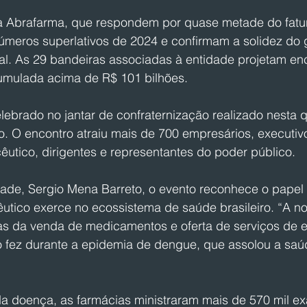
a Abrafarma, que respondem por quase metade do fatu
números superlativos de 2024 e confirmam a solidez do 
al. As 29 bandeiras associadas à entidade projetam enc
umulada acima de R$ 101 bilhões.
ebrado no jantar de confraternização realizado nesta qu
o. O encontro atraiu mais de 700 empresários, executivo
utico, dirigentes e representantes do poder público.
ade, Sergio Mena Barreto, o evento reconhece o papel
êutico exerce no ecossistema de saúde brasileiro. “A n
ras da venda de medicamentos e oferta de serviços de e
mo fez durante a epidemia de dengue, que assolou a saú
a doença, as farmácias ministraram mais de 570 mil ex