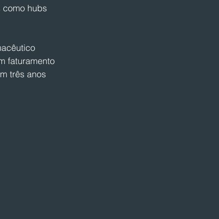
s como hubs 
macêutico 
m faturamento 
m três anos 