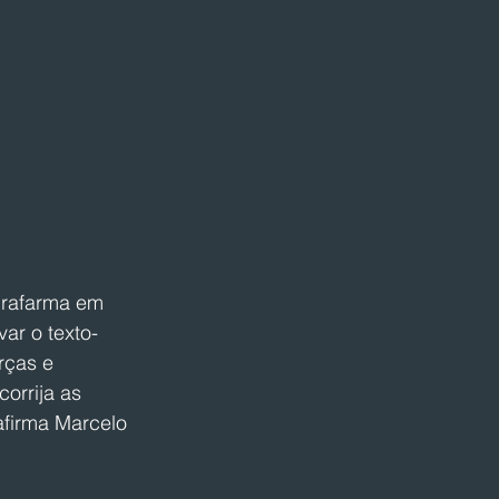
brafarma em 
ar o texto-
rças e 
orrija as 
afirma Marcelo 