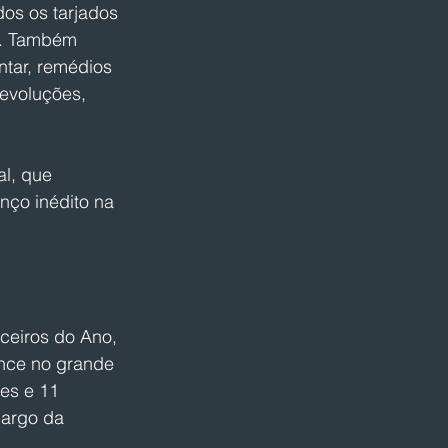
os os tarjados 
o. Também 
tar, remédios 
evoluções, 
l, que 
ço inédito na 
ceiros do Ano, 
nce no grande 
es e 11 
cargo da 