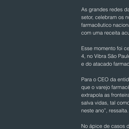
As grandes redes d
setor, celebram os 
farmacêutico nacion
com uma receita ac
Esse momento foi cel
4, no Vibra São Paul
e do atacado farmacê
Para o CEO da entid
que o varejo farmac
extrapola as frontei
salva vidas, tal co
neste ano”, ressalta.
No ápice de casos d