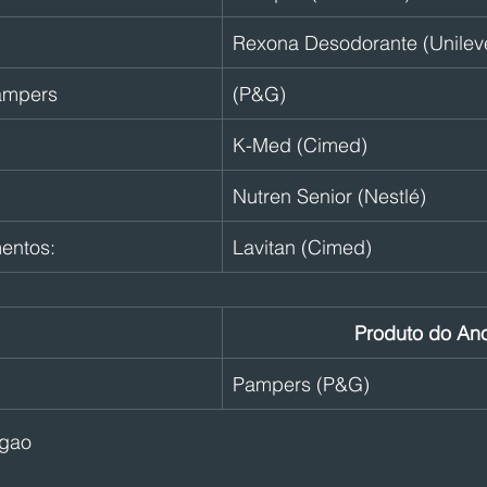
Rexona Desodorante (Unilev
Pampers
(P&G)
K-Med (Cimed)
Nutren Senior (Nestlé)
entos:
Lavitan (Cimed)
Produto do An
:
Pampers (P&G)
agao