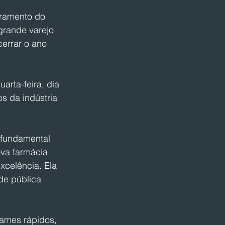
ramento do 
grande varejo 
errar o ano 
arta-feira, dia 
s da indústria 
 fundamental 
ova farmácia 
xcelência. Ela 
de pública 
ames rápidos, 