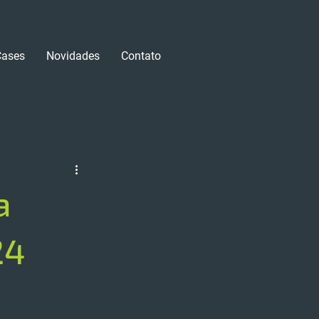
Cases
Novidades
Contato
Login/Registre-se
a
24