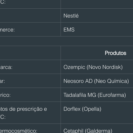
TC:
Nestlé
merce:
EMS
Produtos
arca:
Ozempic (Novo Nordisk)
r:
Neosoro AD (Neo Química)
ico:
Tadalafila MG (Eurofarma)
os de prescrição e 
Dorflex (Opella)
TC:
dermocosmético:
Cetaphil (Galderma)