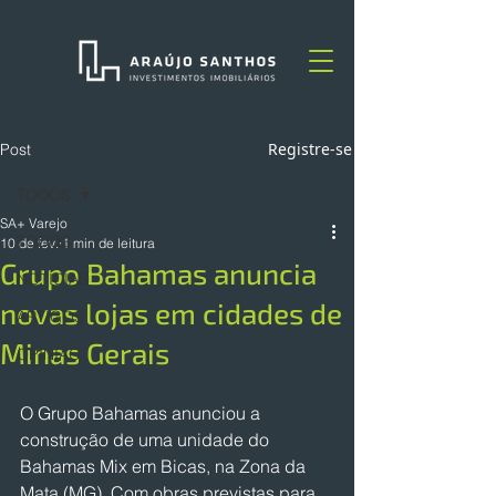
Registre-se
Post
TODOS
SA+ Varejo
TODOS
10 de fev.
1 min de leitura
Grupo Bahamas anuncia
NOTÍCIAS
novas lojas em cidades de
ARTIGOS
Minas Gerais
OPINIÃO
O Grupo Bahamas anunciou a 
construção de uma unidade do 
Bahamas Mix em Bicas, na Zona da 
Mata (MG). Com obras previstas para 