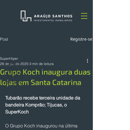
Registre-se
Post
TODOS
SuperHiper
TODOS
28 de jul. de 2025
3 min de leitura
Grupo Koch inaugura duas
NOTÍCIAS
lojas em Santa Catarina
ARTIGOS
OPINIÃO
Tubarão recebe terceira unidade da 
bandeira Komprão; Tijucas, o 
SuperKoch
O Grupo Koch inaugurou na última 