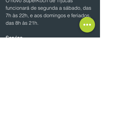
O novo SuperKoch de Tijucas 
funcionará de segunda a sábado, das 
7h às 22h, e aos domingos e feriados, 
das 8h às 21h.
Serviço
Komprão – Tubarão
Endereço: rua Rui Barbosa, no Bairro 
Santo Antônio de Pádua, Tubarão, SC.
Horário de atendimento: de segunda a 
sábado, das 7h às 22h, e domingos e 
feriados, das 8h às 21h.
SuperKoch – Tijucas
Endereço: avenida Emília Ramos, 230, 
Bairro Universitário, Tijucas, SC.
NOTÍCIAS