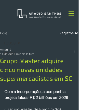
Registre-se
Post
TODOS
Amanhã
TODOS
14 de abr.
1 min de leitura
Grupo Master adquire
NOTÍCIAS
cinco novas unidades
ARTIGOS
supermercadistas em SC
OPINIÃO
Com a incorporação, a companhia 
projeta faturar R$ 2 bilhões em 2026
O Grupo Master, de Erechim (RS), 