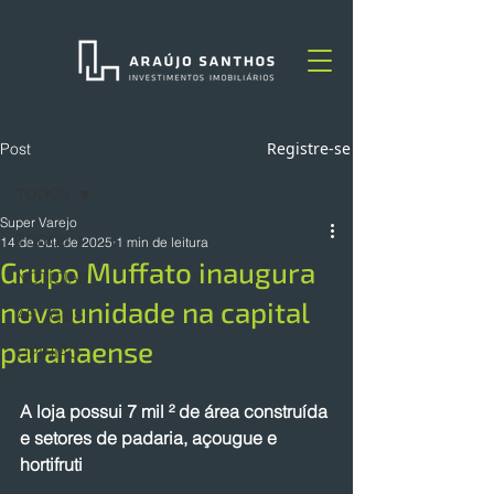
Registre-se
Post
TODOS
Super Varejo
TODOS
14 de out. de 2025
1 min de leitura
Grupo Muffato inaugura
NOTÍCIAS
nova unidade na capital
ARTIGOS
paranaense
OPINIÃO
A loja possui 7 mil ² de área construída 
e setores de padaria, açougue e 
hortifruti