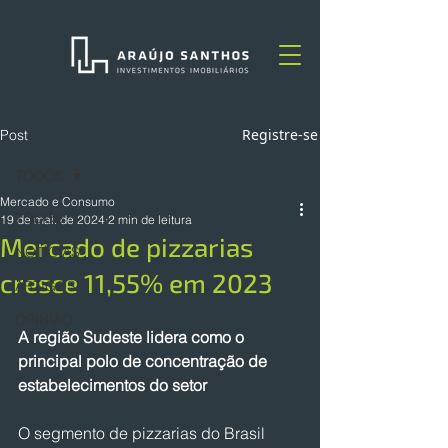
Registre-se
Post
TODOS
Mercado e Consumo
TODOS
19 de mai. de 2024
2 min de leitura
Mercado de pizzarias
NOTÍCIAS
cresce 11,55% em 2023
ARTIGOS
OPINIÃO
A região Sudeste lidera como o 
principal polo de concentração de 
estabelecimentos do setor
O segmento de pizzarias do Brasil 