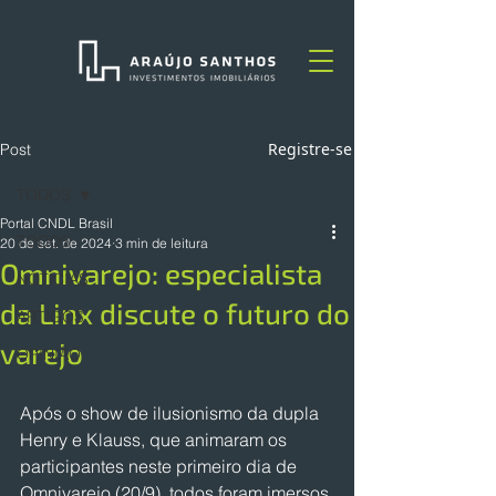
Registre-se
Post
TODOS
Portal CNDL Brasil
TODOS
20 de set. de 2024
3 min de leitura
Omnivarejo: especialista
NOTÍCIAS
da Linx discute o futuro do
ARTIGOS
varejo
OPINIÃO
Após o show de ilusionismo da dupla 
Henry e Klauss, que animaram os 
participantes neste primeiro dia de 
Omnivarejo (20/9), todos foram imersos 