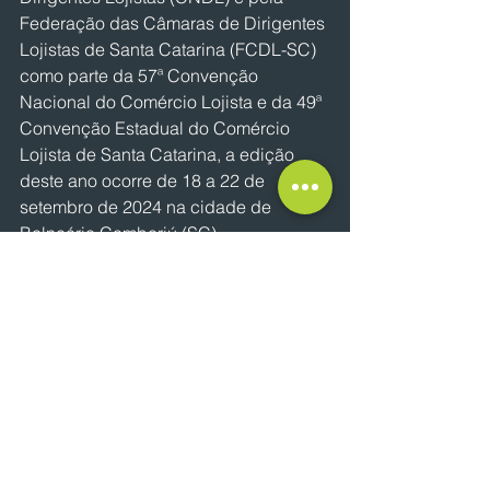
Federação das Câmaras de Dirigentes 
Lojistas de Santa Catarina (FCDL-SC) 
como parte da 57ª Convenção 
Nacional do Comércio Lojista e da 49ª 
Convenção Estadual do Comércio 
Lojista de Santa Catarina, a edição 
deste ano ocorre de 18 a 22 de 
setembro de 2024 na cidade de 
Balneário Camboriú (SC).
Tradicionalmente, as convenções do 
Sistema CNDL contam com líderes e 
empresários de todas as regiões do 
país em busca de conhecimento 
aplicável aos seus negócios e 
entidades, além de relacionamento e 
troca de experiências.