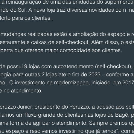
u a reinauguração de uma das unidades do supermerca
de do Sul. A nova loja traz diversas novidades com ma
rto para os clientes.
 mudanças realizadas estão a ampliação do espaço e
staurante e caixas de self-checkout. Além disso, o es
erta que oferece maior comodidade aos clientes. 
e possui 9 lojas com autoatendimento (self-checkout), 
ogia para outras 2 lojas até o fim de 2023 – conforme 
ho . O investimento na modernização, iniciado  em 2017,
de no atendimento.
ruzzo Junior, presidente do Peruzzo, a adesão aos sel
hamos um fluxo grande de clientes nas lojas de Bagé, p
ma forma de agilizar o atendimento. Sempre cremos que
seu espaço e resolvemos investir no que já temos”, com