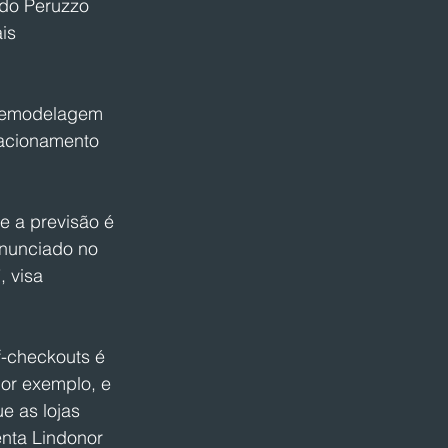
do Peruzzo  
is 
 remodelagem 
tacionamento 
e a previsão é 
anunciado no 
 visa 
f-checkouts é 
or exemplo, e 
 as lojas 
enta Lindonor 