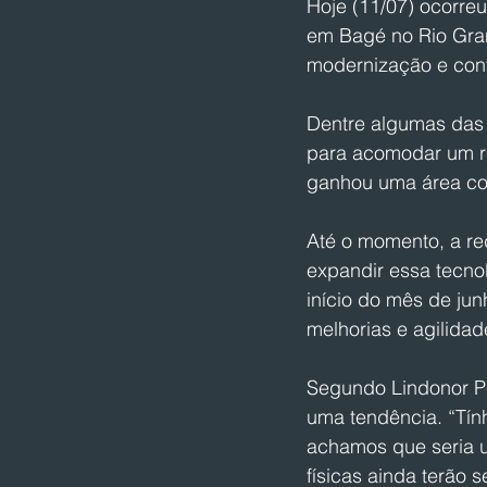
Hoje (11/07) ocorre
em Bagé no Rio Gran
modernização e confo
Dentre algumas das
para acomodar um re
ganhou uma área cob
Até o momento, a red
expandir essa tecnol
início do mês de jun
melhorias e agilida
Segundo Lindonor Pe
uma tendência. “Tín
achamos que seria u
físicas ainda terão 