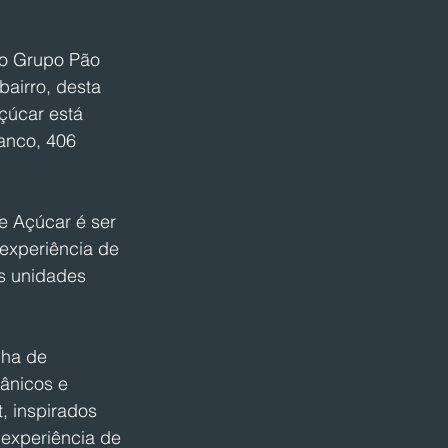
o Grupo Pão 
airro, desta 
çúcar está 
anco, 406 
e Açúcar é ser 
experiência de 
s unidades 
nha de 
ânicos e 
, inspirados 
experiência de 