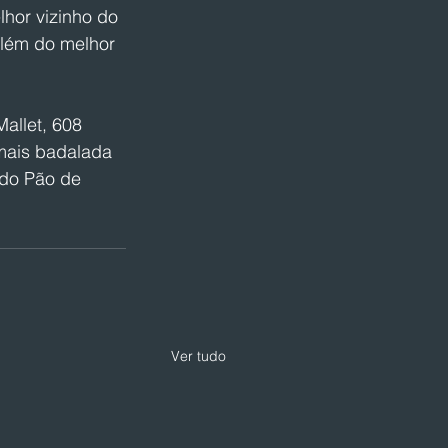
hor vizinho do 
além do melhor 
allet, 608 
mais badalada 
 do Pão de 
Ver tudo