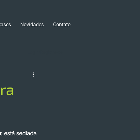
Cases
Novidades
Contato
Login/Registre-se
tra
, está sediada 