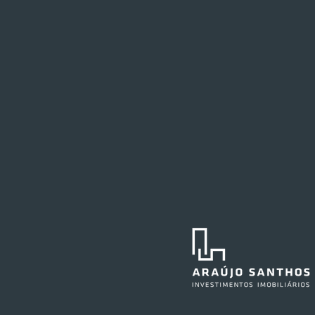
Festval planeja abertura de
loja em Curitiba
O Festval abrirá uma nova
unidade na Marechal Deodoro,
no centro da capital curitibana,
em 2027. O edifício já abrigou a
agência central do Santander e,
anteriormente, também sediou as
operações do Ba