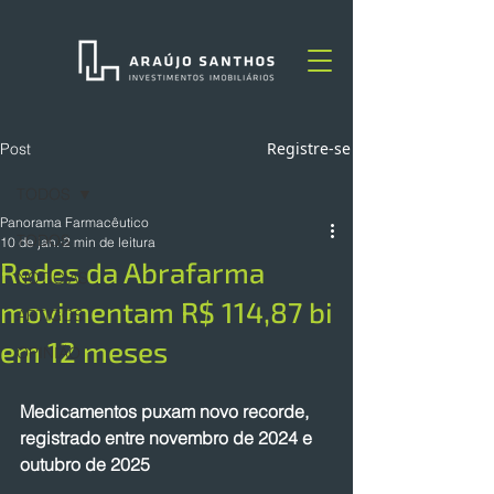
Registre-se
Post
TODOS
Panorama Farmacêutico
TODOS
10 de jan.
2 min de leitura
Redes da Abrafarma
NOTÍCIAS
movimentam R$ 114,87 bi
ARTIGOS
em 12 meses
OPINIÃO
Medicamentos puxam novo recorde, 
registrado entre novembro de 2024 e 
outubro de 2025