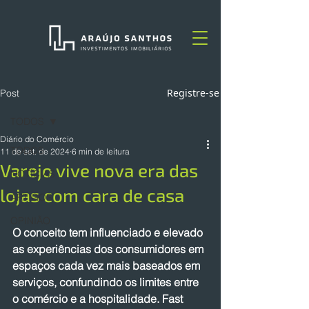
Registre-se
Post
TODOS
Diário do Comércio
TODOS
11 de set. de 2024
6 min de leitura
Varejo vive nova era das
NOTÍCIAS
lojas com cara de casa
ARTIGOS
OPINIÃO
O conceito tem influenciado e elevado 
as experiências dos consumidores em 
espaços cada vez mais baseados em 
serviços, confundindo os limites entre 
o comércio e a hospitalidade. Fast 