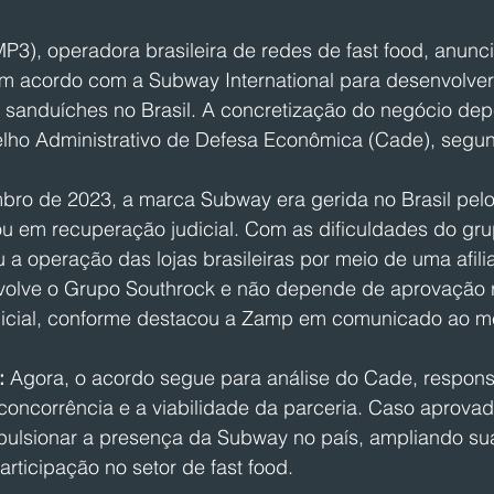
3), operadora brasileira de redes de fast food, anunci
um acordo com a Subway International para desenvolver
e sanduíches no Brasil. A concretização do negócio de
lho Administrativo de Defesa Econômica (Cade), segu
bro de 2023, a marca Subway era gerida no Brasil pelo
ou em recuperação judicial. Com as dificuldades do gr
u a operação das lojas brasileiras por meio de uma afil
olve o Grupo Southrock e não depende de aprovação r
dicial, conforme destacou a Zamp em comunicado ao m
:
 Agora, o acordo segue para análise do Cade, respons
concorrência e a viabilidade da parceria. Caso aprovado
pulsionar a presença da Subway no país, ampliando sua
articipação no setor de fast food.