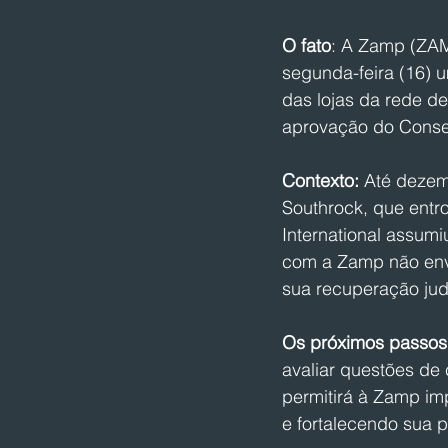
O fato
: A Zamp (ZAMP
segunda-feira (16) 
das lojas da rede d
aprovação do Conse
Contexto:
 Até dezem
Southrock, que entr
International assumi
com a Zamp não env
sua recuperação ju
Os próximos passos
avaliar questões de 
permitirá à Zamp im
e fortalecendo sua p