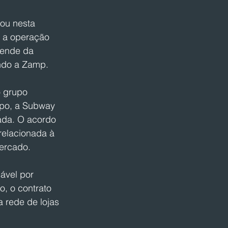
ou nesta 
 a operação 
pende da 
ndo a Zamp.
 grupo 
upo, a Subway 
iada. O acordo 
elacionada à 
ercado.
ável por 
, o contrato 
 rede de lojas 