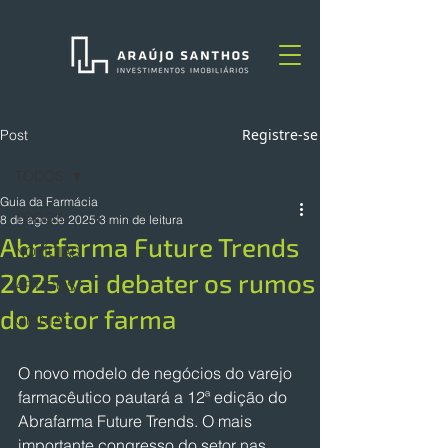
Registre-se
Post
TODOS
Guia da Farmácia
TODOS
8 de ago de 2025
3 min de leitura
Abrafarma Future Trends
NOTÍCIAS
2025 vai debater os rumos
ARTIGOS
do setor farma
OPINIÃO
O novo modelo de negócios do varejo 
farmacêutico pautará a 12ª edição do 
Abrafarma Future Trends. O mais 
importante congresso do setor nas 