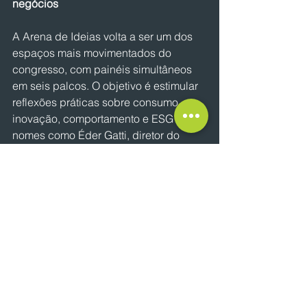
negócios
A Arena de Ideias volta a ser um dos 
espaços mais movimentados do 
congresso, com painéis simultâneos 
em seis palcos. O objetivo é estimular 
reflexões práticas sobre consumo, 
inovação, comportamento e ESG com 
nomes como Éder Gatti, diretor do 
Programa Nacional de Imunizações do 
Ministério da Saúde; e Ana Luiza 
Herzog, diretora de Reputação e 
Sustentabilidade do Magalu e o 
Google.
Já na área de exposições, mais de 90 
marcas do setor apresentam suas 
soluções e lançamentos voltados ao 
canal farma. Além disso, o tradicional 