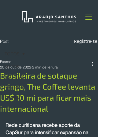
Registre-se
Post
TODOS
Exame
TODOS
20 de out. de 2023
3 min de leitura
Brasileira de sotaque
NOTÍCIAS
gringo, The Coffee levanta
ARTIGOS
US$ 10 mi para ficar mais
OPINIÃO
internacional
Rede curitibana recebe aporte da 
CapSur para intensificar expansão na 