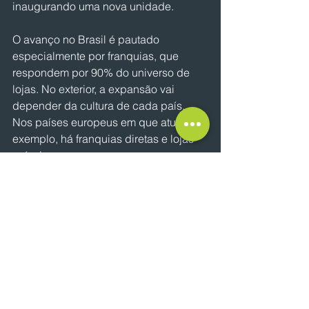
inaugurando uma nova unidade.
O avanço no Brasil é pautado 
especialmente por franquias, que 
respondem por 90% do universo de 
lojas. No exterior, a expansão vai 
depender da cultura de cada país. 
Nos países europeus em que atua, por 
exemplo, há franquias diretas e lojas 
próprias.
Na América Latina, como no Peru, o 
contrato é com um masterfranqueado. 
“Abrimos uma loja por semana aqui no 
Brasil e, no longo prazo, imaginamos 
algo assim lá fora”, diz o fundador e 
CEO da The Coffee, Carlos Fertonani.
O plano também está em aumentar a 