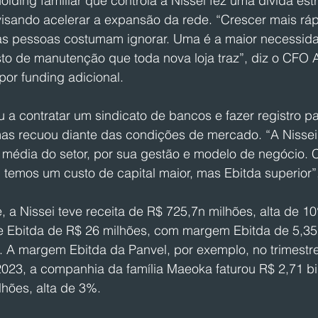
lding familiar que controla a Nissei fez uma dívida est
 visando acelerar a expansão da rede. “Crescer mais ráp
s pessoas costumam ignorar. Uma é a maior necessida
sto de manutenção que toda nova loja traz”, diz o CFO A
or funding adicional.
a contratar um sindicato de bancos e fazer registro p
as recuou diante das condições de mercado. “A Nisse
 média do setor, por sua gestão e modelo de negócio.
 temos um custo de capital maior, mas Ebitda superior”
e, a Nissei teve receita de R$ 725,7n milhões, alta de 1
 Ebitda de R$ 26 milhões, com margem Ebitda de 5,35
 A margem Ebitda da Panvel, por exemplo, no trimestre,
023, a companhia da família Maeoka faturou R$ 2,71 bi
lhões, alta de 3%.