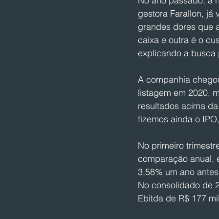
No ano passado, a ho
gestora Farallon, já
grandes dores que a
caixa e outra é o cu
explicando a busca p
A companhia chegou 
listagem em 2020, m
resultados acima da
fizemos ainda o IPO,
No primeiro trimestr
comparação anual, e
3,58% um ano antes.
No consolidado de 2
Ebitda de R$ 177 mi