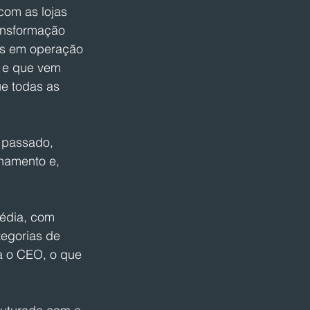
com as lojas 
ansformação 
as em operação 
, e que vem 
e todas as 
 passado, 
namento e, 
.
édia, com 
egorias de 
ta o CEO, o que 