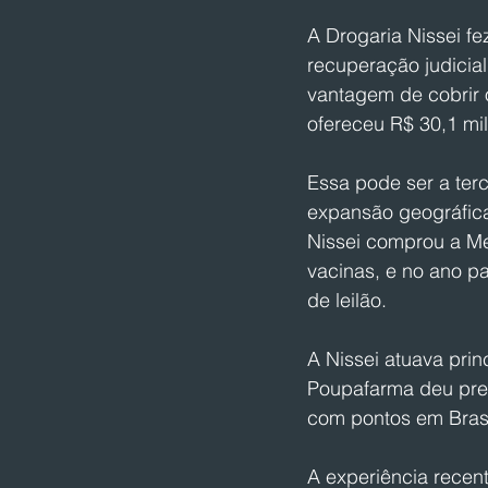
A Drogaria Nissei fe
recuperação judicial
vantagem de cobrir o
ofereceu R$ 30,1 mi
Essa pode ser a ter
expansão geográfica
Nissei comprou a Me
vacinas, e no ano p
de leilão.
A Nissei atuava prin
Poupafarma deu prese
com pontos em Brasí
A experiência recen