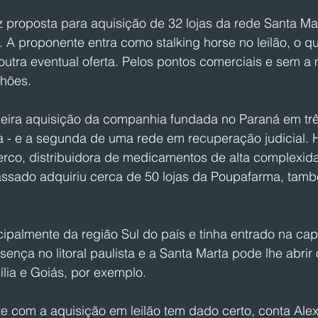
z proposta para aquisição de 32 lojas da rede Santa Ma
. A proponente entra como stalking horse no leilão, o qu
utra eventual oferta. Pelos pontos comerciais e sem a 
lhões.
ceira aquisição da companhia fundada no Paraná em trê
 - e a segunda de uma rede em recuperação judicial. H
rco, distribuidora de medicamentos de alta complexida
assado adquiriu cerca de 50 lojas da Poupafarma, tam
cipalmente da região Sul do país e tinha entrado na capit
nça no litoral paulista e a Santa Marta pode lhe abrir 
lia e Goiás, por exemplo.
te com a aquisição em leilão tem dado certo, conta Ale