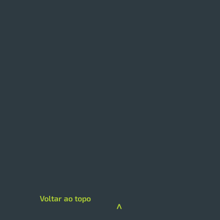
 expande modelo de
loja com foco em
iços e skincare
loja da Drogarias Pacheco
 hub de saúde, delivery e
gorias premium A DPSP
Voltar ao topo
çou sua estratégia de
>
imento na região Sul com a