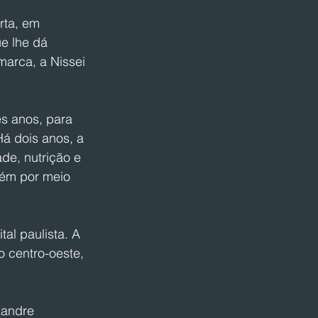
rta, em 
e lhe dá 
marca, a Nissei 
s anos, para 
á dois anos, a 
de, nutrição e 
bém por meio 
al paulista. A 
o centro-oeste, 
xandre 