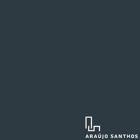
Festval planeja abertura de
loja em Curitiba
O Festval abrirá uma nova
unidade na Marechal Deodoro,
no centro da capital curitibana,
em 2027. O edifício já abrigou a
agência central do Santander e,