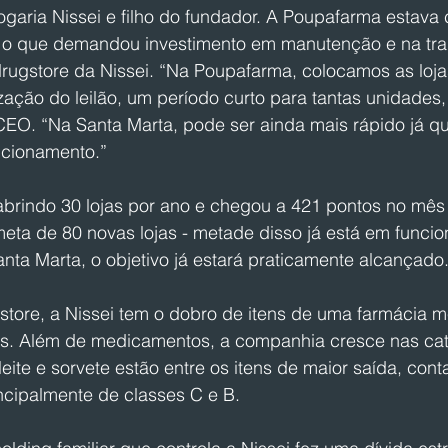
aria Nissei e filho do fundador. A Poupafarma estava 
 o que demandou investimento em manutenção e na tr
drugstore da Nissei. “Na Poupafarma, colocamos as loj
ização do leilão, um período curto para tantas unidades
CEO. “Na Santa Marta, pode ser ainda mais rápido já qu
ncionamento.”
 abrindo 30 lojas por ano e chegou a 421 pontos no mês
eta de 80 novas lojas - metade disso já está em funcio
nta Marta, o objetivo já estará praticamente alcançado
store, a Nissei tem o dobro de itens de uma farmácia m
s. Além de medicamentos, a companhia cresce nas cat
leite e sorvete estão entre os itens de maior saída, con
incipalmente de classes C e B.