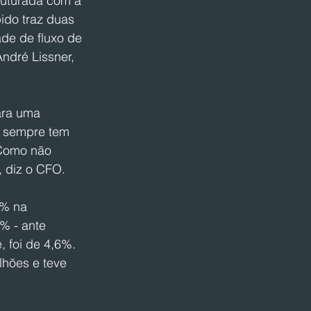
ruturada com a 
ido traz duas 
de de fluxo de 
ndré Lissner, 
ara uma 
i sempre tem 
 Como não 
, diz o CFO.
0% na 
% - ante 
 foi de 4,6%. 
lhões e teve 