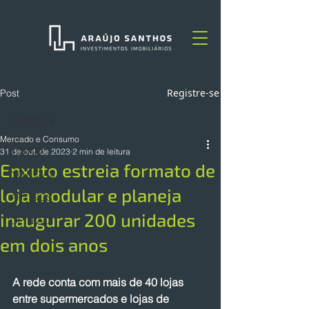
Registre-se
Post
TODOS
Mercado e Consumo
TODOS
31 de out. de 2023
2 min de leitura
Enxuto estreia formato de
NOTÍCIAS
loja modular e planeja
ARTIGOS
inaugurar 200 unidades
OPINIÃO
em dois anos
A rede conta com mais de 40 lojas 
entre supermercados e lojas de 