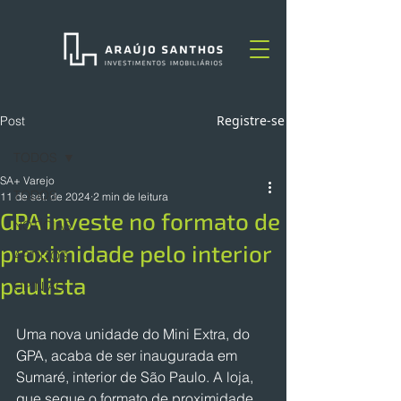
Registre-se
Post
TODOS
SA+ Varejo
TODOS
11 de set. de 2024
2 min de leitura
GPA investe no formato de
NOTÍCIAS
proximidade pelo interior
ARTIGOS
paulista
OPINIÃO
Uma nova unidade do Mini Extra, do 
GPA, acaba de ser inaugurada em 
Sumaré, interior de São Paulo. A loja, 
que segue o formato de proximidade, 