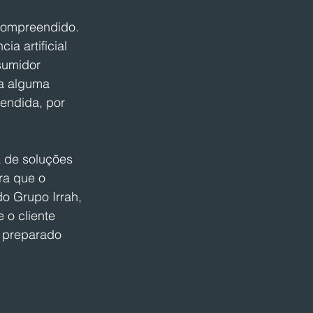
compreendido. 
a artificial 
umidor 
ta alguma 
endida, por 
 de soluções 
ra que o 
do Grupo Irrah, 
o cliente 
e preparado 