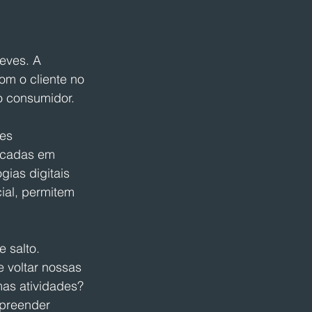
eves. A 
com o cliente no 
o consumidor.
es 
ocadas em 
ias digitais 
ial, permitem 
 salto. 
e voltar nossas 
mas atividades? 
preender 