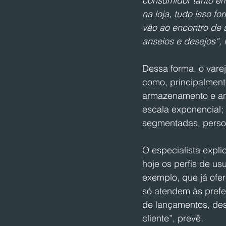
consumidor tanto e
na loja, tudo isso f
vão ao encontro de s
anseios e desejos”, 
Dessa forma, o vare
como, principalment
armazenamento e anál
escala exponencial; 
segmentadas, person
O especialista expli
hoje os perfis de us
exemplo, que já ofe
só atendem às prefe
de lançamentos, des
cliente”, prevê.