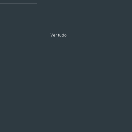
Ver tudo
 expande modelo de