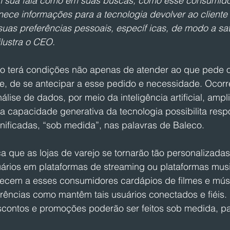
m sua fala como em suas buscas, como esse consumido
ornece informações para a tecnologia devolver ao cliente
uas preferências pessoais, específ icas, de modo a sat
ilustra o CEO.
jo terá condições não apenas de atender ao que pede 
e, de se antecipar a esse pedido e necessidade. Ocorre
ise de dados, por meio da inteligência artificial, ampl
a capacidade generativa da tecnologia possibilita resp
ificadas, “sob medida”, nas palavras de Baleco.
ca que as lojas de varejo se tornarão tão personalizada
uários em plataformas de streaming ou plataformas musi
recem a esses consumidores cardápios de filmes e mús
rências como mantêm tais usuários conectados e fiéis.
contos e promoções poderão ser feitos sob medida, p