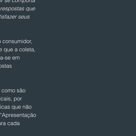
r se comporta 
 respostas que 
isfazer seus 
o consumidor, 
 que a coleta, 
ia-se em 
ostas 
s como são 
cais, por 
icas que não 
 “Apresentação 
ara cada 