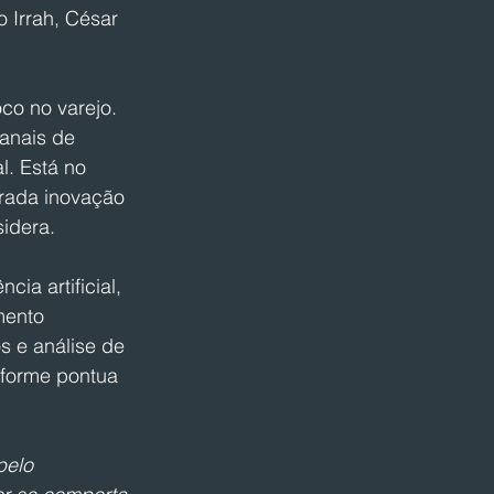
 Irrah, César 
co no varejo. 
anais de 
l. Está no 
rada inovação 
sidera.
ia artificial, 
mento 
s e análise de 
nforme pontua 
pelo 