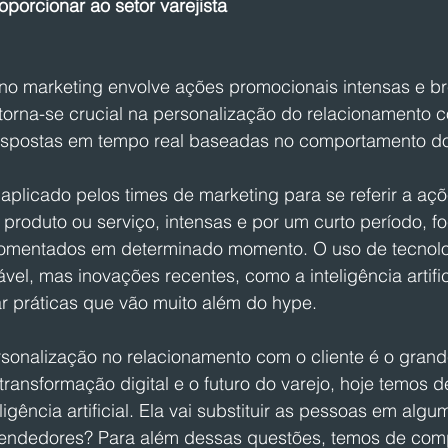
porcionar ao setor varejista
no marketing envolve ações promocionais intensas e br
al torna-se crucial na personalização do relacionamento 
respostas em tempo real baseadas no comportamento d
plicado pelos times de marketing para se referir a açõ
produto ou serviço, intensas e por um curto período, f
omentados em determinado momento. O uso de tecnolog
vel, mas inovações recentes, como a inteligência artific
r práticas que vão muito além do hype.
sonalização no relacionamento com o cliente é o grande
ransformação digital e o futuro do varejo, hoje temos d
igência artificial. Ela vai substituir as pessoas em algu
vendedores? Para além dessas questões, temos de com