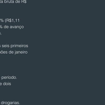
ta bruta de R$ 
% (R$1,11 
5% de avanço 
.
 seis primeiros 
ões de janeiro 
 período. 
e dois 
 drogarias. 