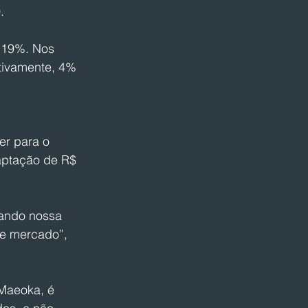
.
 19%. Nos 
tivamente, 4% 
er para o 
aptação de R$ 
çando nossa 
e mercado”, 
Maeoka, é 