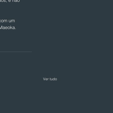
dos, e não 
 com um 
 Maeoka.
Ver tudo