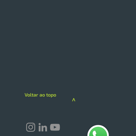
aúde terá modelo de
ácia focado em beleza
ira unidade da Raia
eito tem 65% do espaço
ado à beleza e marcas
Voltar ao topo
 Kérastase e Lancôme
>
 quarta-feira, 5, a RD
, grupo responsável pelas
 de farmácias Raia e
sil, i