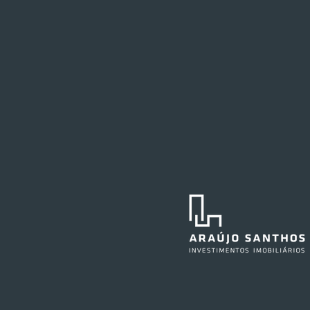
Festval planeja abertura de
loja em Curitiba
O Festval abrirá uma nova
unidade na Marechal Deodoro,
no centro da capital curitibana,
em 2027. O edifício já abrigou a
agência central do Santander e,
anteriormente, também sediou as
operações do Ba