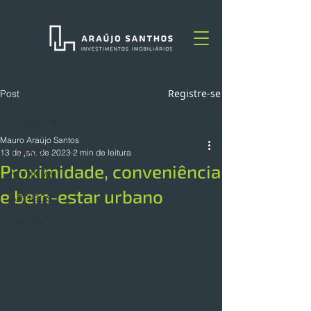
Registre-se
Post
TODOS
Mauro Araújo Santos
TODOS
13 de jan. de 2023
2 min de leitura
Proximidade, conveniência
NOTÍCIAS
e bem-estar urbano
ARTIGOS
OPINIÃO