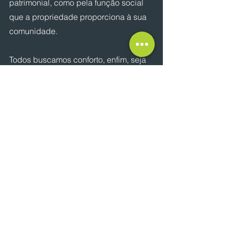
patrimonial, como pela função social 
que a propriedade proporciona à sua 
comunidade.
Todos buscamos conforto, enfim, seja 
nas nossas casas ou no acesso 
qualificado aos bens e serviços 
necessários à vida cotidiana. Bons 
produtos de investimento imobiliário 
para varejo são aqueles que, além do 
retorno financeiro ao investidor, 
ajudam a transformar bairros em 
extensões dos nossos lares.
Artigo originalmente publicado no 
LinkedIn