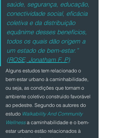
saúde, segurança, educação, 
conectividade social, eficácia 
coletiva e da distribuição 
equânime desses benefícios, 
todos os quais dão origem a 
um estado de bem-estar.” 
(ROSE, Jonatham F. P)
Alguns estudos tem relacionado o 
bem estar urbano à caminhabilidade, 
ou seja, as condições que tornam o 
ambiente coletivo construído favorável 
ao pedestre. Segundo os autores do 
estudo 
Walkability And Community 
Wellness
a caminhabilidade e o bem-
estar urbano estão relacionados à 