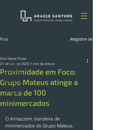
Registre-se
Post
TODOS
Giro News Portal
TODOS
21 de set. de 2023
1 min de leitura
Proximidade em Foco:
NOTÍCIAS
Grupo Mateus atinge a
ARTIGOS
marca de 100
OPINIÃO
minimercados
O Armazzem, bandeira de 
minimercados do Grupo Mateus, 