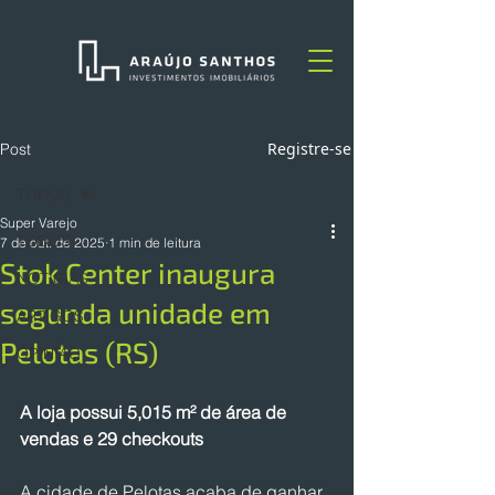
Registre-se
Post
TODOS
Super Varejo
TODOS
7 de out. de 2025
1 min de leitura
Stok Center inaugura
NOTÍCIAS
segunda unidade em
ARTIGOS
Pelotas (RS)
OPINIÃO
A loja possui 5,015 m² de área de 
vendas e 29 checkouts
A cidade de Pelotas acaba de ganhar 