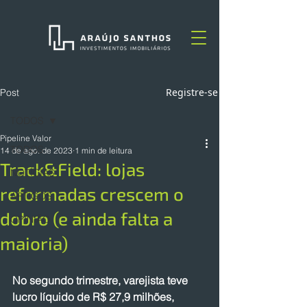
Registre-se
Post
TODOS
Pipeline Valor
TODOS
14 de ago. de 2023
1 min de leitura
Track&Field: lojas
NOTÍCIAS
reformadas crescem o
ARTIGOS
dobro (e ainda falta a
OPINIÃO
maioria)
No segundo trimestre, varejista teve 
lucro líquido de R$ 27,9 milhões, 