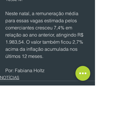
Neste natal, a remuneração média 
para essas vagas estimada pelos 
comerciantes cresceu 7,4% em 
relação ao ano anterior, atingindo R$ 
1.983,54. O valor também ficou 2,7% 
acima da inflação acumulada nos 
últimos 12 meses.
Por: Fabiana Holtz
NOTÍCIAS
Ver tudo
Posts recentes