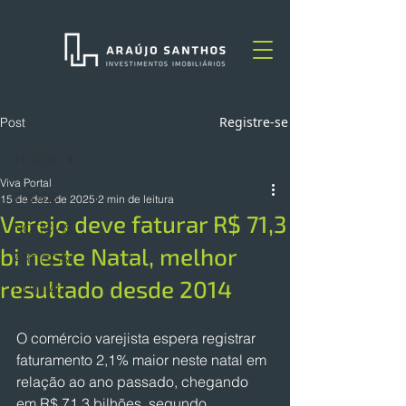
Registre-se
Post
TODOS
Viva Portal
TODOS
15 de dez. de 2025
2 min de leitura
Varejo deve faturar R$ 71,3
NOTÍCIAS
bi neste Natal, melhor
ARTIGOS
resultado desde 2014
OPINIÃO
O comércio varejista espera registrar 
faturamento 2,1% maior neste natal em 
relação ao ano passado, chegando 
em R$ 71,3 bilhões, segundo 