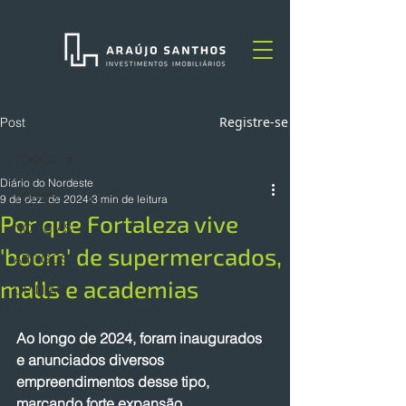
Registre-se
Post
TODOS
Diário do Nordeste
TODOS
9 de dez. de 2024
3 min de leitura
Por que Fortaleza vive
NOTÍCIAS
'boom' de supermercados,
ARTIGOS
malls e academias
OPINIÃO
Ao longo de 2024, foram inaugurados 
e anunciados diversos 
empreendimentos desse tipo, 
marcando forte expansão