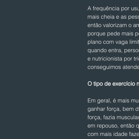
A frequência por us
mais cheia e as pess
então valorizam o am
porque pede mais per
plano com vaga limi
quando entra, perso
e nutricionista por 
conseguimos atende
O tipo de exercício
Em geral, é mais m
ganhar força, bem d
força, fazia muscul
em repouso, então 
com mais idade faz