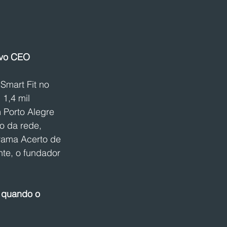
ovo CEO
mart Fit no 
1,4 mil 
 Porto Alegre 
o da rede, 
rama Acerto de 
te, o fundador 
 quando o 