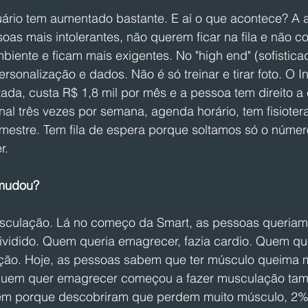
uário tem aumentado bastante. E aí o que acontece? A 
oas mais intolerantes, não querem ficar na fila e não con
biente e ficam mais exigentes. No "high end" (sofistica
sonalização e dados. Não é só treinar e tirar foto. O In
tada, custa R$ 1,8 mil por mês e a pessoa tem direito 
nal três vezes por semana, agenda horário, tem fisiote
trimestre. Tem fila de espera porque soltamos só o núme
r.
 mudou? 
usculação. Lá no começo da Smart, as pessoas queria
ividido. Quem queria emagrecer, fazia cardio. Quem qu
ação. Hoje, as pessoas sabem que ter músculo queima 
quem quer emagrecer começou a fazer musculação ta
em porque descobriram que perdem muito músculo, 2% 