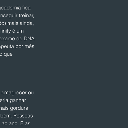
academia fica 
seguir treinar, 
do) mais ainda, 
finity é um 
a exame de DNA 
rapeuta por mês 
ro que 
m emagrecer ou 
eria ganhar 
mais gordura 
mbém. Pessoas 
ao ano. E as 