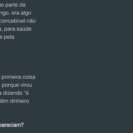
o parte da 
ngo, era algo 
nconcebível não 
a, para saúde 
s pela 
primeira coisa 
 porque virou 
a dizendo “é 
têm dinheiro 
pareciam? 