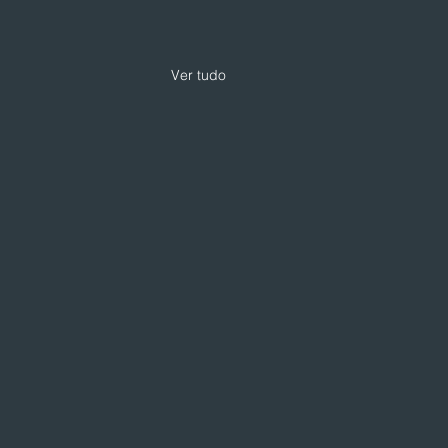
Ver tudo
 expande modelo de
loja com foco em
iços e skincare