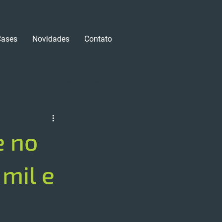
Cases
Novidades
Contato
Login/Registre-se
e no
 mil e