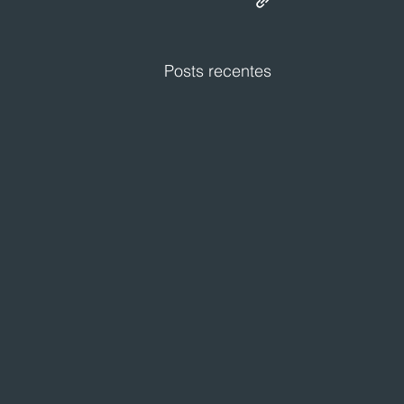
Posts recentes
Festval planeja abertura de
loja em Curitiba