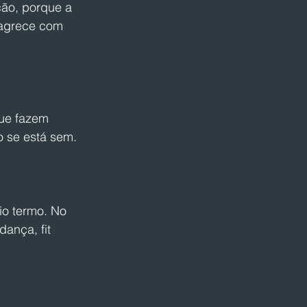
ão, porque a 
magrece com 
que fazem 
o se está sem. 
io termo. No 
ança, fit 